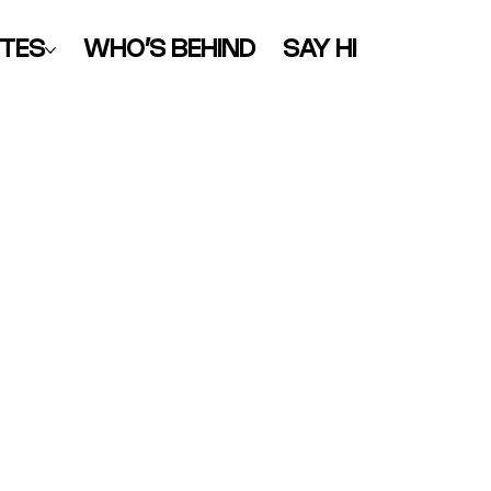
TES
WHO’S BEHIND
SAY HI