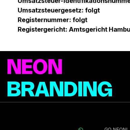
Umsatzsteuer-Identifikationsnumme
Umsatzsteuergesetz: folgt
Registernummer: folgt
Registergericht: Amtsgericht Hamb
NEON
BRANDING
Menü
INFO@NEONBRANDING.DE
GO NEON!