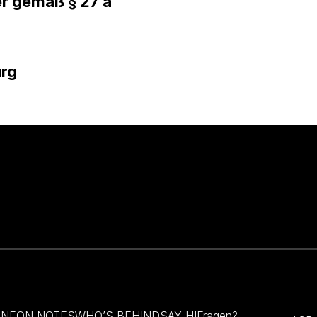
r gemäß § 27 a
urg
NEON NOTES
WHO’S BEHIND
SAY HI
Fragen?