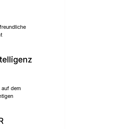
reundliche 
t 
elligenz 
d auf dem 
htigen 
R