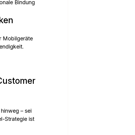
ionale Bindung 
nken
r Mobilgeräte 
ndigkeit. 
Customer 
 hinweg – sei 
-Strategie ist 