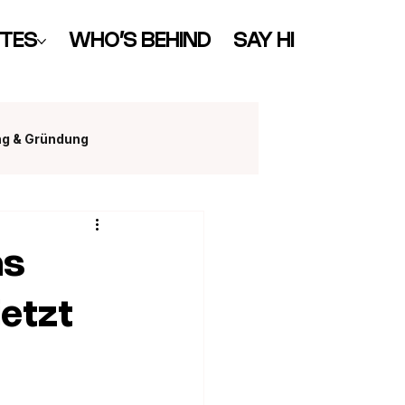
TES
WHO’S BEHIND
SAY HI
ng & Gründung
as
etzt