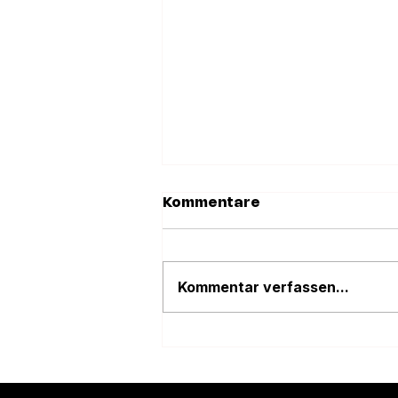
Kommentare
Kommentar verfassen...
Neuer Widerrufsbutton
ab Juni 2026 – Wir
übernehmen die
Umsetzung für nur 45 €
inkl. MwSt.