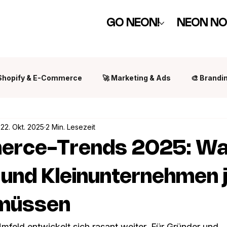
GO NEON!
NEON NO
 Shopify & E-Commerce
🚀 Marketing & Ads
🎨 Brandi
22. Okt. 2025
2 Min. Lesezeit
erce-Trends 2025: W
und Kleinunternehmen j
müssen
ld entwickelt sich rasant weiter. Für Gründer und 