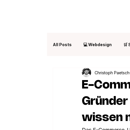
All Posts
💻 Webdesign
🛒
Christoph Paetsch
E-Comm
Gründer 
wissen 
Das E-Commerce-Umfe