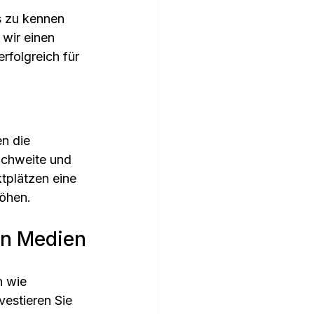
s zu kennen 
wir einen 
rfolgreich für 
n die 
ichweite und 
tplätzen eine 
höhen.
en Medien
n wie 
estieren Sie 